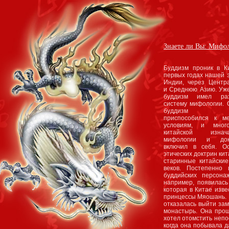
Знаете ли Вы: Мифол
Буддизм проник в К
первых годах нашей э
Индии, через Центр
и Среднюю Азию. Уже
буддизм имел раз
систему мифологии. 
буддизм ле
приспособился к м
условиям, и мног
китайской изнача
мифологии и док
включил в себя. О
этических доктрин ки
старинные китайски
веков. Постепенно 
буддийских персона
например, появилась
которая в Китае изве
принцессы Мяошань. 
отказалась выйти зам
монастырь. Она прош
хотел отомстить непо
когда она побывала д