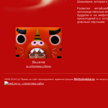
Шакьямуни, которая и
Развитие китайск
непосредственным вл
буддизм и на мифол
преисподней и о пот
довольно смутными.
Мы следим
за событиями в Китае
Mythologkitai.ru
2009-2014 (с) Права на сайт принадлежат администрации
, по вопр