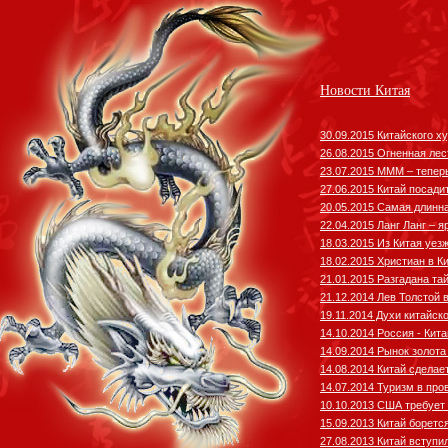
Новости Китая
30.09.2015 Китайского х
26.08.2015 Огненная лес
23.07.2015 МММ – теперь
27.06.2015 Китай посади
20.05.2015 Самая длинна
22.04.2015 Ланг Ланг – 
18.03.2015 Из Китая уе
18.02.2015 Христиан в К
21.01.2015 Разгадана та
21.12.2014 Лев Толстой 
19.11.2014 Духи китайск
14.10.2014 Россия - Кита
14.09.2014 Рынок золот
14.08.2014 Китай сделае
14.07.2014 Туризм в про
10.10.2013 США требует 
15.09.2013 Китай боретс
27.08.2013 Китай вступ