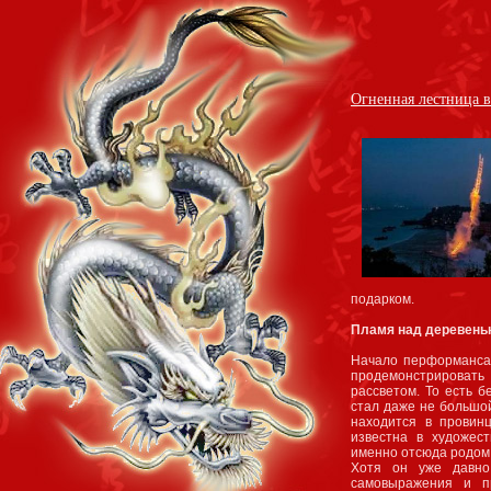
Огненная лестница в
подарком.
Пламя над деревень
Начало перформанса 
продемонстрировать
рассветом. То есть 
стал даже не большой
находится в провин
известна в художес
именно отсюда родом
Хотя он уже давно
самовыражения и п