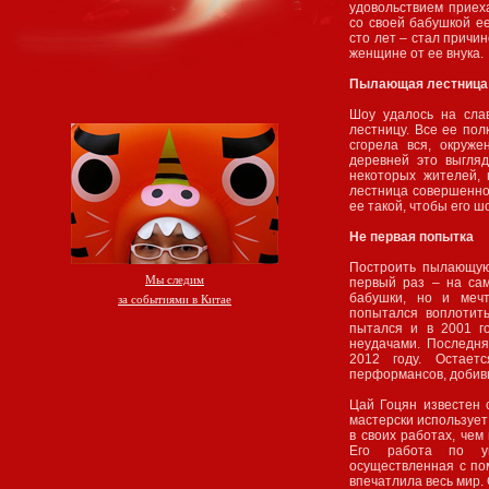
удовольствием приех
со своей бабушкой е
сто лет – стал причи
женщине от ее внука.
Пылающая лестница
Шоу удалось на сла
лестницу. Все ее по
сгорела вся, окруж
деревней это выгля
некоторых жителей,
лестница совершенно
ее такой, чтобы его ш
Не первая попытка
Построить пылающую
Мы следим
первый раз – на са
бабушки, но и меч
за событиями в Китае
попытался воплотит
пытался и в 2001 г
неудачами. Последня
2012 году. Остает
перформансов, добивш
Цай Гоцян известен 
мастерски использует
в своих работах, чем
Его работа по ув
осуществленная с по
впечатлила весь мир.