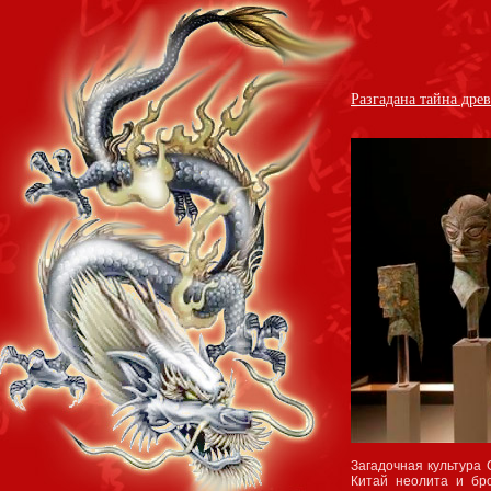
Разгадана тайна дре
Загадочная культура
Китай неолита и бро