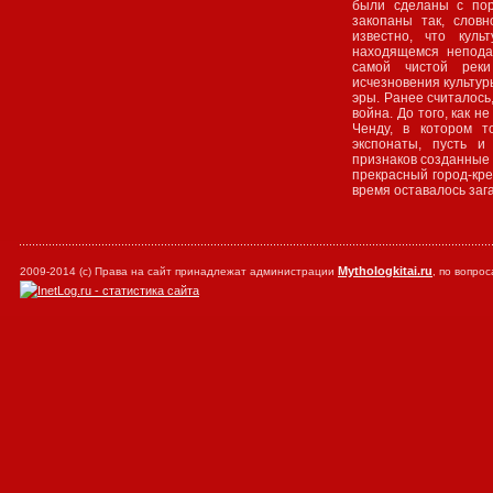
были сделаны с пор
закопаны так, слов
известно, что куль
находящемся непода
самой чистой реки
исчезновения культур
эры. Ранее считалось
война. До того, как н
Ченду, в котором 
экспонаты, пусть и
признаков созданные 
прекрасный город-кре
время оставалось заг
Mythologkitai.ru
2009-2014 (с) Права на сайт принадлежат администрации
, по вопр