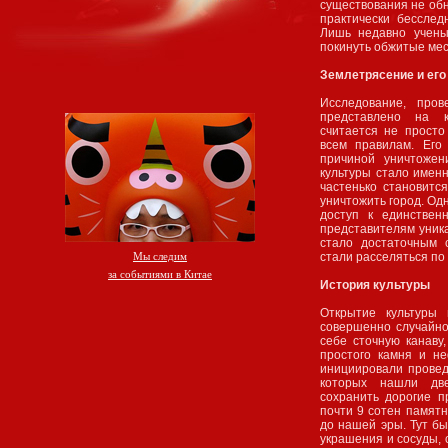
существования не обн
практически бесслед
Лишь недавно учены
покинуть обжитые мес
Землетрясение и его
Исследование, пров
представлено на к
считается не прост
всем правилам. Его
причиной уничтожен
культуры стало имен
частенько становитс
уничтожить город. Од
доступ к единствен
представителям уника
стало достаточным 
стали расселяться по
Мы следим
за событиями в Китае
История культуры
Открытие культуры
совершенно случайно
себе сточную канаву
простого камня и н
инициировали провед
которых нашли дв
сохранить дорогие п
почти 9 сотен памятни
до нашей эры. Тут б
украшения и сосуды,