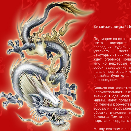
Китайские мифы / П
Под морем во всех ст
света находятся
последних судилищ
ужасного мест
некоторых из них гре
ждет огромное коли
мук, но некоторые 
собой завершение п
начало нового, если 
достойна буде душа 
перерождения.
Бяньчэн-ван являетс
непочтительность в о
знанию. Сюда могут
книгам, могут попас
почтением к божества
воровали изображе
обратив внимания 
божества. Тем, кто п
вырывание сердца, ко
Между севером и зап