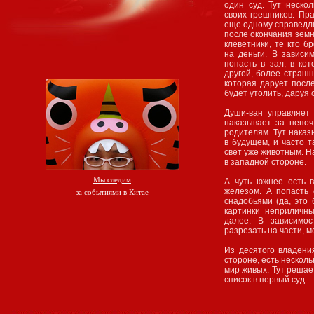
один суд. Тут неско
своих грешников. Пр
еще одному справедл
после окончания земн
клеветники, те кто б
на деньги. В зависи
попасть в зал, в ко
другой, более страшн
которая дарует посл
будет утолить, даруя
Души-ван управляет
наказывает за непоч
родителям. Тут наказ
в будущем, и часто т
свет уже животным. Н
в западной стороне.
Мы следим
А чуть южнее есть 
железом. А попасть
за событиями в Китае
снадобьями (да, это 
картинки неприличны
далее. В зависимос
разрезать на части, мо
Из десятого владени
стороне, есть несколь
мир живых. Тут решае
список в первый суд.