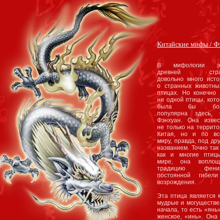
Китайские мифы / Фэ
В мифологии э
древней стра
довольно много исто
о странных животны
птицах. Но конечно 
ни одной птицы, кот
была бы бол
популярна здесь, 
Фэнхуан. Она извес
не только на террит
Китая, но и по вс
миру, правда, под др
названием. Точно так
как и многие птиц
мире, она воплощ
традицию феник
постоянной гибел
возрождения.
Эта птица является 
мудрые и могуществе
начала, то есть «янь
женское, «инь». Она