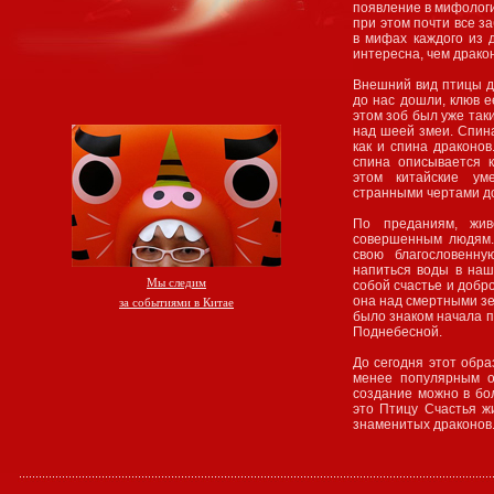
появление в мифологи
при этом почти все з
в мифах каждого из 
интересна, чем драко
Внешний вид птицы д
до нас дошли, клюв 
этом зоб был уже таки
над шеей змеи. Спина
как и спина драконов
спина описывается 
этом китайские ум
странными чертами до
По преданиям, жив
совершенным людям. 
свою благословенну
напиться воды в наш
Мы следим
собой счастье и добр
она над смертными зе
за событиями в Китае
было знаком начала п
Поднебесной.
До сегодня этот обра
менее популярным о
создание можно в бо
это Птицу Счастья ж
знаменитых драконов