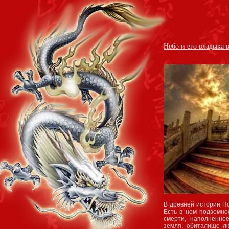
Небо и его владыка 
В древней истории По
Есть в нем подземно
смерти, наполненно
земля, обиталище лю