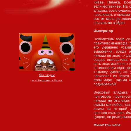
Китае, Небеса. Вс
величественнее. На 
владыка всего сущег
повелевать и людьми 
все от мала до вели
описать не выйдет.
Император
Повелитель всего су
практически никогда, 
его украшено усам
выражения, всегда 
никогда не знает, и д
сердце императора, т
есть знак истинного 
истинного императора
к голосу чувств, чт
Мы следим
проявляет их перед 
этом мире. Такими 
за событиями в Китае
поднебесной.
Верховый владыка 
приговора произнос
никогда не отвлекае
судьба как небес, та
земли, на которой 
царство считалось бл
сущего, он редко вын
Министры неба