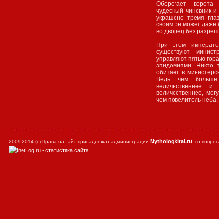
Оберегает ворота 
чудесный чиновник и 
украшено тремя глаз
своим он может даже 
во дворец без разреш
При этом императо
существуют минист
управляют пятью гора
эпидемиями. Никто т
обитает в министерск
Ведь чем больше 
величественнее и
величественнее, мог
чем повелитель неба,
Mythologkitai.ru
2009-2014 (с) Права на сайт принадлежат администрации
, по вопр